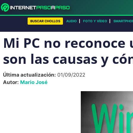
Saltar
al
contenido
BUSCAR CHOLLOS
AUDIO
FOTO Y VÍDEO
SMARTPHO
Mi PC no reconoce 
son las causas y có
Última actualización:
01/09/2022
Autor:
Mario José