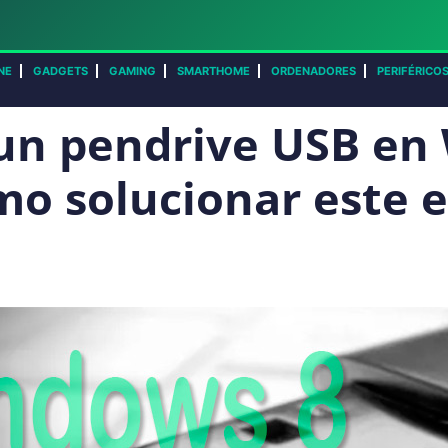
NE
GADGETS
GAMING
SMARTHOME
ORDENADORES
PERIFÉRICO
un pendrive USB en
mo solucionar este e